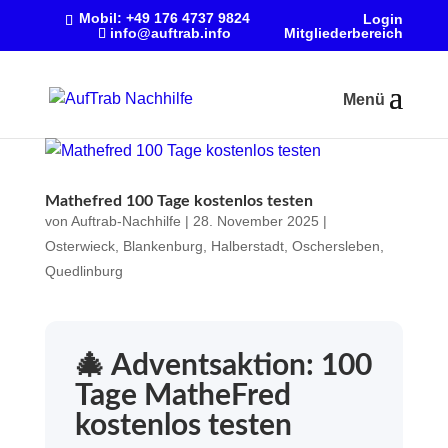
Mobil:
+49 176 4737 9824
Login
info@auftrab.info
Mitgliederbereich
Mathefred 100 Tage kostenlos testen
von
Auftrab-Nachhilfe
|
28. November 2025
|
Osterwieck
,
Blankenburg
,
Halberstadt
,
Oschersleben
,
Quedlinburg
🎄 Adventsaktion: 100
Tage MatheFred
kostenlos testen