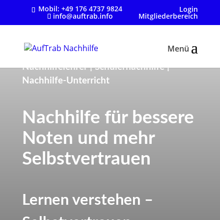
Mobil:
+49 176 4737 9824
Login
info@auftrab.info
Mitgliederbereich
Nachhilfelehrer | Schülernachhilfe |
Nachhilfe-Unterricht
Nachhilfe für bessere
Noten und mehr
Selbstvertrauen
Lernen verstehen –